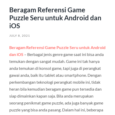
Beragam Referensi Game
Puzzle Seru untuk Android dan
iOS
JULY 8, 2021
Beragam Referensi Game Puzzle Seru untuk Android
dan iOS
–
Berbagai jenis genre game saat ini bisa anda
temukan dengan sangat mudah. Game ini tak hanya
anda temukan di konsol game, tapi juga di perangkat
gawai anda, baik itu tablet atau smartphone. Dengan
perkembangan teknologi perangkat mobile ini, tidak
heran bila kemudian beragam game pun tersedia dan
siap dimainkan kapan saja. Bila anda merupakan
seorang penikmat game puzzle, ada juga banyak game
puzzle yang bisa anda pasang. Dalam hal ini, beberapa