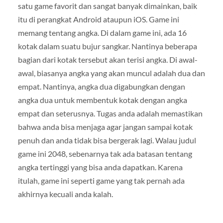
satu game favorit dan sangat banyak dimainkan, baik
itu di perangkat Android ataupun iOS. Game ini
memang tentang angka. Di dalam game ini, ada 16
kotak dalam suatu bujur sangkar. Nantinya beberapa
bagian dari kotak tersebut akan terisi angka. Di awal-
awal, biasanya angka yang akan muncul adalah dua dan
empat. Nantinya, angka dua digabungkan dengan
angka dua untuk membentuk kotak dengan angka
empat dan seterusnya. Tugas anda adalah memastikan
bahwa anda bisa menjaga agar jangan sampai kotak
penuh dan anda tidak bisa bergerak lagi. Walau judul
game ini 2048, sebenarnya tak ada batasan tentang
angka tertinggi yang bisa anda dapatkan. Karena
itulah, game ini seperti game yang tak pernah ada
akhirnya kecuali anda kalah.