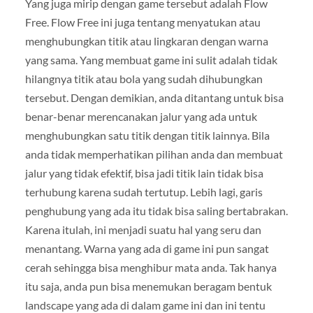
Yang juga mirip dengan game tersebut adalah Flow
Free. Flow Free ini juga tentang menyatukan atau
menghubungkan titik atau lingkaran dengan warna
yang sama. Yang membuat game ini sulit adalah tidak
hilangnya titik atau bola yang sudah dihubungkan
tersebut. Dengan demikian, anda ditantang untuk bisa
benar-benar merencanakan jalur yang ada untuk
menghubungkan satu titik dengan titik lainnya. Bila
anda tidak memperhatikan pilihan anda dan membuat
jalur yang tidak efektif, bisa jadi titik lain tidak bisa
terhubung karena sudah tertutup. Lebih lagi, garis
penghubung yang ada itu tidak bisa saling bertabrakan.
Karena itulah, ini menjadi suatu hal yang seru dan
menantang. Warna yang ada di game ini pun sangat
cerah sehingga bisa menghibur mata anda. Tak hanya
itu saja, anda pun bisa menemukan beragam bentuk
landscape yang ada di dalam game ini dan ini tentu