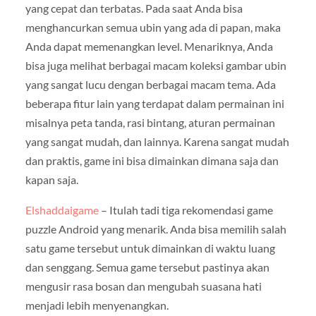
yang cepat dan terbatas. Pada saat Anda bisa
menghancurkan semua ubin yang ada di papan, maka
Anda dapat memenangkan level. Menariknya, Anda
bisa juga melihat berbagai macam koleksi gambar ubin
yang sangat lucu dengan berbagai macam tema.
Ada
beberapa fitur lain yang terdapat dalam permainan ini
misalnya peta tanda, rasi bintang, aturan permainan
yang sangat mudah, dan lainnya. Karena sangat mudah
dan praktis, game ini bisa dimainkan dimana saja dan
kapan saja.
Elshaddaigame
– Itulah tadi tiga rekomendasi game
puzzle Android yang menarik. Anda bisa memilih salah
satu game tersebut untuk dimainkan di waktu luang
dan senggang. Semua game tersebut pastinya akan
mengusir rasa bosan dan mengubah suasana hati
menjadi lebih menyenangkan.