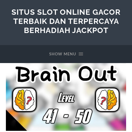
SITUS SLOT ONLINE GACOR
TERBAIK DAN TERPERCAYA
BERHADIAH JACKPOT
SHOW MENU