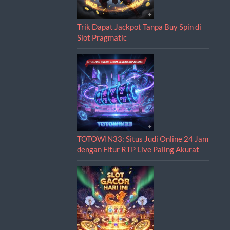
Trik Dapat Jackpot Tanpa Buy Spin di
Slot Pragmatic
TOTOWIN33: Situs Judi Online 24 Jam
dengan Fitur RTP Live Paling Akurat