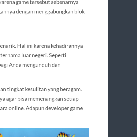
 karena game tersebut sebenarnya
ngannya dengan menggabungkan blok
narik. Hal ini karena kehadirannya
 ternama luar negeri. Seperti
b bagi Anda mengunduh dan
gan tingkat kesulitan yang beragam.
a agar bisa memenangkan setiap
cara online. Adapun developer game