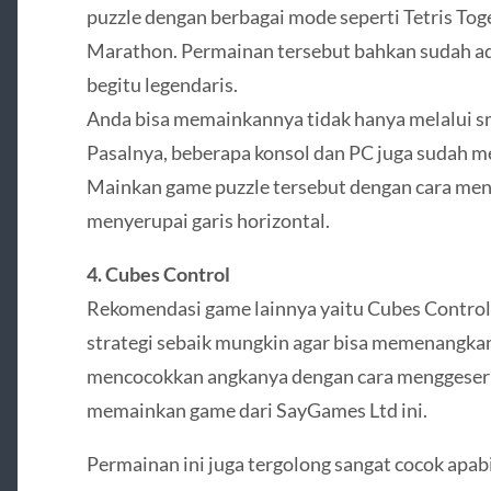
puzzle dengan berbagai mode seperti Tetris Toget
Marathon. Permainan tersebut bahkan sudah ada
begitu legendaris.
Anda bisa memainkannya tidak hanya melalui 
Pasalnya, beberapa konsol dan PC juga sudah 
Mainkan game puzzle tersebut dengan cara me
menyerupai garis horizontal.
4. Cubes Control
Rekomendasi game lainnya yaitu Cubes Control
strategi sebaik mungkin agar bisa memenangka
mencocokkan angkanya dengan cara menggeser k
memainkan game dari SayGames Ltd ini.
Permainan ini juga tergolong sangat cocok ap