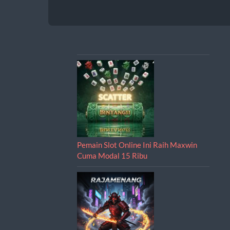
Pemain Slot Online Ini Raih Maxwin
Cuma Modal 15 Ribu