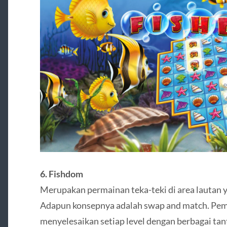
6. Fishdom
Merupakan permainan teka-teki di area lautan 
Adapun konsepnya adalah swap and match. Pem
menyelesaikan setiap level dengan berbagai tan