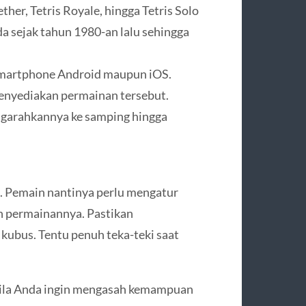
her, Tetris Royale, hingga Tetris Solo
 sejak tahun 1980-an lalu sehingga
smartphone Android maupun iOS.
menyediakan permainan tersebut.
ngarahkannya ke samping hingga
. Pemain nantinya perlu mengatur
n permainannya. Pastikan
ubus. Tentu penuh teka-teki saat
abila Anda ingin mengasah kemampuan