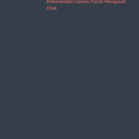
Rekomendasi Games Puzzle Mengasah
Otak