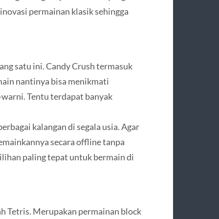
novasi permainan klasik sehingga
ang satu ini. Candy Crush termasuk
main nantinya bisa menikmati
-warni. Tentu terdapat banyak
erbagai kalangan di segala usia. Agar
emainkannya secara offline tanpa
ilihan paling tepat untuk bermain di
ah Tetris. Merupakan permainan block