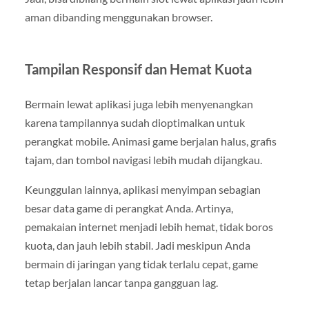
aman dibanding menggunakan browser.
Tampilan Responsif dan Hemat Kuota
Bermain lewat aplikasi juga lebih menyenangkan
karena tampilannya sudah dioptimalkan untuk
perangkat mobile. Animasi game berjalan halus, grafis
tajam, dan tombol navigasi lebih mudah dijangkau.
Keunggulan lainnya, aplikasi menyimpan sebagian
besar data game di perangkat Anda. Artinya,
pemakaian internet menjadi lebih hemat, tidak boros
kuota, dan jauh lebih stabil. Jadi meskipun Anda
bermain di jaringan yang tidak terlalu cepat, game
tetap berjalan lancar tanpa gangguan lag.