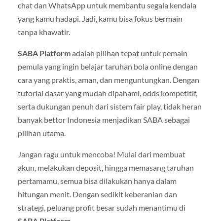
chat dan WhatsApp untuk membantu segala kendala
yang kamu hadapi. Jadi, kamu bisa fokus bermain
tanpa khawatir.
SABA Platform
adalah pilihan tepat untuk pemain
pemula yang ingin belajar taruhan bola online dengan
cara yang praktis, aman, dan menguntungkan. Dengan
tutorial dasar yang mudah dipahami, odds kompetitif,
serta dukungan penuh dari sistem fair play, tidak heran
banyak bettor Indonesia menjadikan SABA sebagai
pilihan utama.
Jangan ragu untuk mencoba! Mulai dari membuat
akun, melakukan deposit, hingga memasang taruhan
pertamamu, semua bisa dilakukan hanya dalam
hitungan menit. Dengan sedikit keberanian dan
strategi, peluang profit besar sudah menantimu di
SABA Platform
.