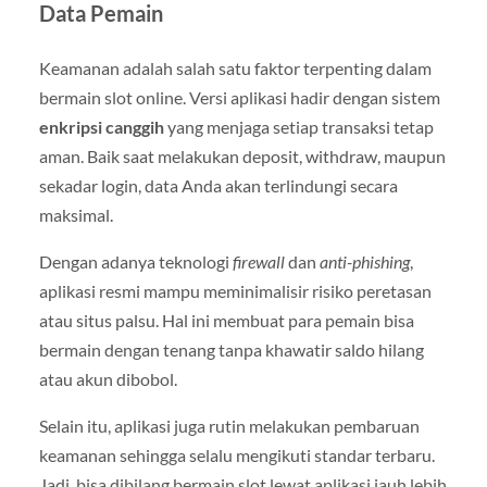
Data Pemain
Keamanan adalah salah satu faktor terpenting dalam
bermain slot online. Versi aplikasi hadir dengan sistem
enkripsi canggih
yang menjaga setiap transaksi tetap
aman. Baik saat melakukan deposit, withdraw, maupun
sekadar login, data Anda akan terlindungi secara
maksimal.
Dengan adanya teknologi
firewall
dan
anti-phishing
,
aplikasi resmi mampu meminimalisir risiko peretasan
atau situs palsu. Hal ini membuat para pemain bisa
bermain dengan tenang tanpa khawatir saldo hilang
atau akun dibobol.
Selain itu, aplikasi juga rutin melakukan pembaruan
keamanan sehingga selalu mengikuti standar terbaru.
Jadi, bisa dibilang bermain slot lewat aplikasi jauh lebih