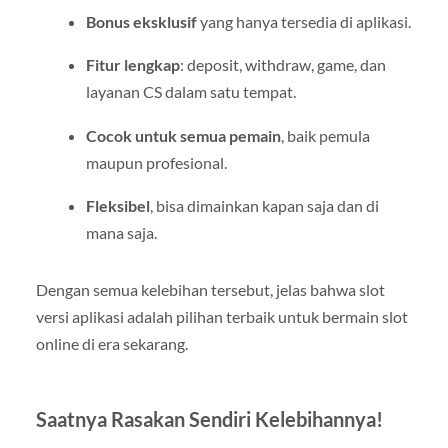
Bonus eksklusif
yang hanya tersedia di aplikasi.
Fitur lengkap
: deposit, withdraw, game, dan
layanan CS dalam satu tempat.
Cocok untuk semua pemain
, baik pemula
maupun profesional.
Fleksibel
, bisa dimainkan kapan saja dan di
mana saja.
Dengan semua kelebihan tersebut, jelas bahwa slot
versi aplikasi adalah pilihan terbaik untuk bermain slot
online di era sekarang.
Saatnya Rasakan Sendiri Kelebihannya!