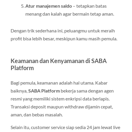
Atur manajemen saldo
– tetapkan batas
menang dan kalah agar bermain tetap aman.
Dengan trik sederhana ini, peluangmu untuk meraih
profit bisa lebih besar, meskipun kamu masih pemula.
Keamanan dan Kenyamanan di SABA
Platform
Bagi pemula, keamanan adalah hal utama. Kabar
baiknya,
SABA Platform
bekerja sama dengan agen
resmi yang memiliki sistem enkripsi data berlapis.
Transaksi deposit maupun withdraw dijamin cepat,
aman, dan bebas masalah.
Selain itu, customer service siap sedia 24 jam lewat live