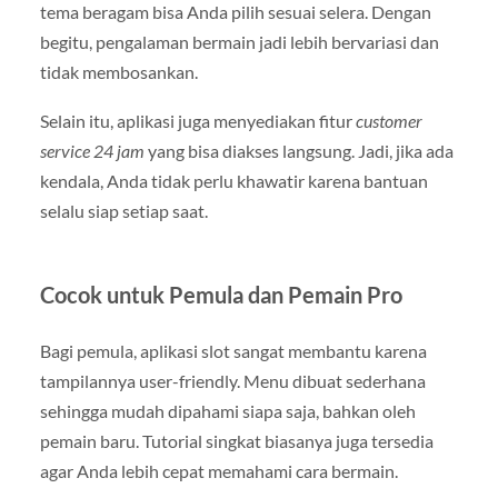
tema beragam bisa Anda pilih sesuai selera. Dengan
begitu, pengalaman bermain jadi lebih bervariasi dan
tidak membosankan.
Selain itu, aplikasi juga menyediakan fitur
customer
service 24 jam
yang bisa diakses langsung. Jadi, jika ada
kendala, Anda tidak perlu khawatir karena bantuan
selalu siap setiap saat.
Cocok untuk Pemula dan Pemain Pro
Bagi pemula, aplikasi slot sangat membantu karena
tampilannya user-friendly. Menu dibuat sederhana
sehingga mudah dipahami siapa saja, bahkan oleh
pemain baru. Tutorial singkat biasanya juga tersedia
agar Anda lebih cepat memahami cara bermain.