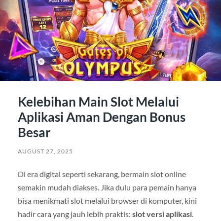
Kelebihan Main Slot Melalui
Aplikasi Aman Dengan Bonus
Besar
AUGUST 27, 2025
Di era digital seperti sekarang, bermain slot online
semakin mudah diakses. Jika dulu para pemain hanya
bisa menikmati slot melalui browser di komputer, kini
hadir cara yang jauh lebih praktis:
slot versi aplikasi
.