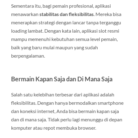
Sementara itu, bagi pemain profesional, aplikasi
menawarkan
stabilitas dan fleksibilitas
. Mereka bisa
menerapkan strategi dengan lancar tanpa terganggu
loading lambat. Dengan kata lain, aplikasi slot resmi
mampu memenuhi kebutuhan semua level pemain,
baik yang baru mulai maupun yang sudah
berpengalaman.
Bermain Kapan Saja dan Di Mana Saja
Salah satu kelebihan terbesar dari aplikasi adalah
fleksibilitas. Dengan hanya bermodalkan smartphone
dan koneksi internet, Anda bisa bermain kapan saja
dan di mana saja. Tidak perlu lagi menunggu di depan
komputer atau repot membuka browser.