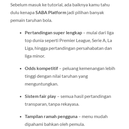
Sebelum masuk ke tutorial, ada baiknya kamu tahu
dulu kenapa
SABA Platform
jadi pilihan banyak
pemain taruhan bola.
Pertandingan super lengkap
– mulai dari liga
top dunia seperti Premier League, Serie A, La
Liga, hingga pertandingan persahabatan dan
liga minor.
Odds kompetitif
– peluang kemenangan lebih
tinggi dengan nilai taruhan yang
menguntungkan.
Sistem fair play
– semua hasil pertandingan
transparan, tanpa rekayasa.
Tampilan ramah pengguna
– menu mudah
dipahami bahkan oleh pemula.