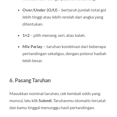
Over/Under (O/U)
– bertaruh jumlah total gol
lebih tinggi atau lebih rendah dari angka yang
ditentukan.
1×2
– pilih menang, seri, atau kalah.
Mix Parlay
– taruhan kombinasi dari beberapa
pertandingan sekaligus, dengan potensi hadiah
lebih besar.
6. Pasang Taruhan
Masukkan nominal taruhan, cek kembali odds yang
muncul, lalu klik
Submit
. Taruhanmu otomatis tercatat
dan kamu tinggal menunggu hasil pertandingan.