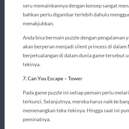
seru memainkannya dengan konsep sangat mena
bahkan perlu digambar terlebih dahulu menggu
menakjubkan.
Anda bisa bermain puzzle dengan pengalaman y
akan berperan menjadi silent princess di dala
berpetualangan di dalam dunia game tersebut 
tekinya.
7. Can You Escape – Tower
Pada game puzzle ini setiap pemain perlu melari
terkunci. Selanjutnya, mereka harus naik ke ban
memenangkan teka-tekinya. Hingga saat ini pu
peminatnya.