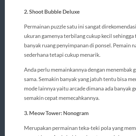
2. Shoot Bubble Deluxe
Permainan puzzle satu ini sangat direkomendasi
ukuran gamenya terbilang cukup kecil sehingga
banyak ruang penyimpanan di ponsel. Pemain n
sederhana tetapi cukup menarik.
Anda perlu memainkannya dengan menembak g
sama. Semakin banyak yang jatuh tentu bisa me
mode lainnya yaitu arcade dimana ada banyak g
semakin cepat memecahkannya.
3. Meow Tower: Nonogram
Merupakan permainan teka-teki pola yang memil