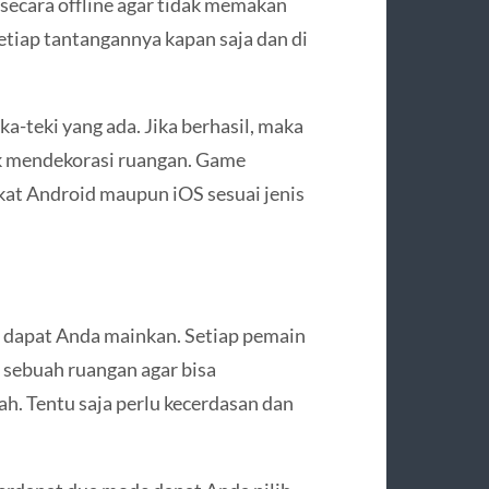
secara offline agar tidak memakan
tiap tantangannya kapan saja dan di
teki yang ada. Jika berhasil, maka
k mendekorasi ruangan. Game
kat Android maupun iOS sesuai jenis
g dapat Anda mainkan. Setiap pemain
 sebuah ruangan agar bisa
h. Tentu saja perlu kecerdasan dan