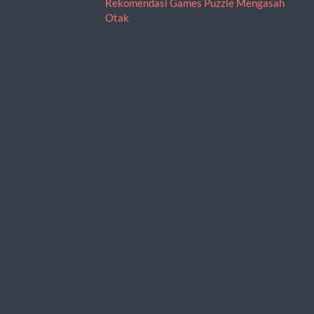
Rekomendasi Games Puzzle Mengasah
Otak