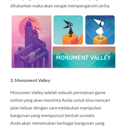
ditukarkan maka akan sengat mempengaruhi cerita.
3. Monument Valley
Monumen Valley adalah sebuah permainan game
online yang akan meminta Anda untuk bisa
mencari
jalan keluar dengan cara melakukan manipulasi
bangunan yang mempunyai bentuk surealis.
Anda akan menemukan berbagai bangunan yang