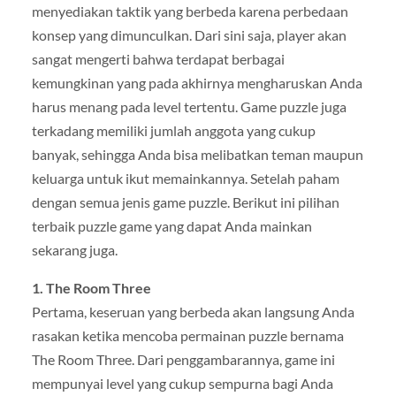
menyediakan taktik yang berbeda karena perbedaan
konsep yang dimunculkan. Dari sini saja, player akan
sangat mengerti bahwa terdapat berbagai
kemungkinan yang pada akhirnya mengharuskan Anda
harus menang pada level tertentu. Game puzzle juga
terkadang memiliki jumlah anggota yang cukup
banyak, sehingga Anda bisa melibatkan teman maupun
keluarga untuk ikut memainkannya. Setelah paham
dengan semua jenis game puzzle. Berikut ini pilihan
terbaik puzzle game yang dapat Anda mainkan
sekarang juga.
1. The Room Three
Pertama, keseruan yang berbeda akan langsung Anda
rasakan ketika mencoba permainan puzzle bernama
The Room Three. Dari penggambarannya, game ini
mempunyai level yang cukup sempurna bagi Anda