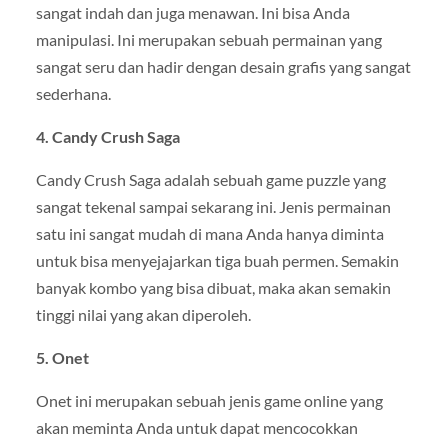
sangat indah dan juga menawan. Ini bisa Anda
manipulasi. Ini merupakan sebuah permainan yang
sangat seru dan hadir dengan desain grafis yang
sangat
sederhana.
4. Candy Crush Saga
Candy Crush Saga adalah sebuah game puzzle yang
sangat tekenal sampai sekarang ini. Jenis
permainan
satu ini sangat mudah di mana Anda hanya diminta
untuk bisa menyejajarkan tiga buah
permen. Semakin
banyak kombo yang bisa dibuat, maka akan semakin
tinggi nilai yang akan
diperoleh.
5. Onet
Onet ini merupakan sebuah jenis game online yang
akan meminta Anda untuk dapat mencocokkan