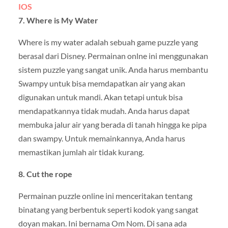
IOS
7. Where is My Water
Where is my water adalah sebuah game puzzle yang
berasal dari Disney. Permainan onlne ini
menggunakan
sistem puzzle yang sangat unik. Anda harus membantu
Swampy untuk bisa
memdapatkan air yang akan
digunakan untuk mandi. Akan tetapi untuk bisa
mendapatkannya tidak
mudah. Anda harus dapat
membuka jalur air yang berada di tanah hingga ke pipa
dan swampy.
Untuk memainkannya, Anda harus
memastikan jumlah air tidak kurang.
8. Cut the rope
Permainan puzzle online ini menceritakan tentang
binatang yang berbentuk seperti kodok yang
sangat
doyan makan. Ini bernama Om Nom. Di sana ada