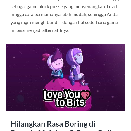
sebagai game block puzzle yang menyenangkan. Level
hingga cara permainanya lebih mudah, sehingga Anda
yang ingin menghibur diri dengan hal sederhana game
ini bisa menjadi alternatifnya.
Hilangkan Rasa Boring di