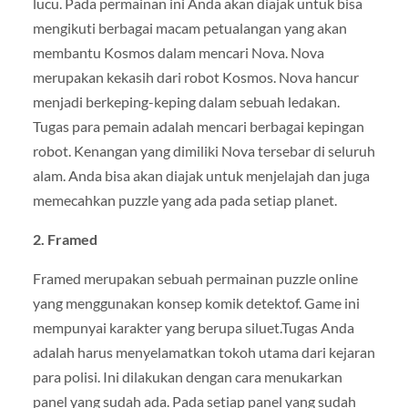
lucu. Pada permainan ini Anda akan diajak untuk bisa
mengikuti berbagai macam petualangan yang akan
membantu Kosmos dalam mencari Nova. Nova
merupakan kekasih dari robot Kosmos. Nova hancur
menjadi berkeping-keping dalam sebuah ledakan.
Tugas para pemain adalah mencari berbagai kepingan
robot. Kenangan yang dimiliki Nova tersebar di seluruh
alam. Anda bisa akan diajak untuk menjelajah dan juga
memecahkan puzzle yang ada pada setiap planet.
2. Framed
Framed merupakan sebuah permainan puzzle online
yang menggunakan konsep komik detektof.
Game ini
mempunyai karakter yang berupa siluet.Tugas Anda
adalah harus menyelamatkan tokoh
utama dari kejaran
para polisi. Ini dilakukan dengan cara menukarkan
panel yang sudah ada. Pada
setiap panel yang sudah