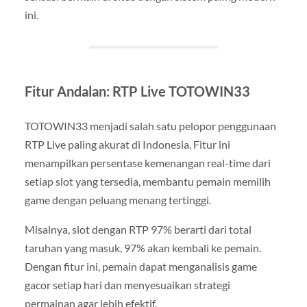
ini.
Fitur Andalan: RTP Live TOTOWIN33
TOTOWIN33 menjadi salah satu pelopor penggunaan
RTP Live paling akurat di Indonesia. Fitur ini
menampilkan persentase kemenangan real-time dari
setiap slot yang tersedia, membantu pemain memilih
game dengan peluang menang tertinggi.
Misalnya, slot dengan RTP 97% berarti dari total
taruhan yang masuk, 97% akan kembali ke pemain.
Dengan fitur ini, pemain dapat menganalisis game
gacor setiap hari dan menyesuaikan strategi
permainan agar lebih efektif.