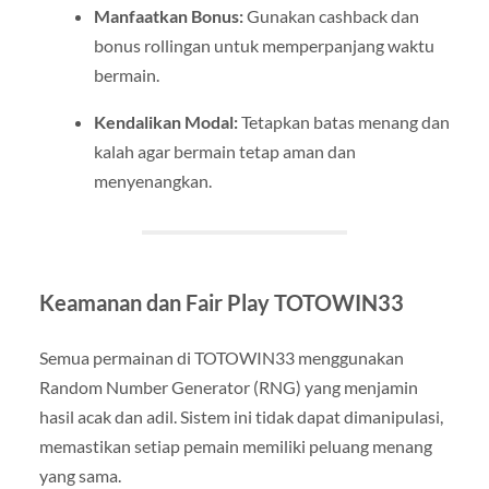
Manfaatkan Bonus:
Gunakan cashback dan
bonus rollingan untuk memperpanjang waktu
bermain.
Kendalikan Modal:
Tetapkan batas menang dan
kalah agar bermain tetap aman dan
menyenangkan.
Keamanan dan Fair Play TOTOWIN33
Semua permainan di TOTOWIN33 menggunakan
Random Number Generator (RNG) yang menjamin
hasil acak dan adil. Sistem ini tidak dapat dimanipulasi,
memastikan setiap pemain memiliki peluang menang
yang sama.