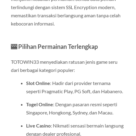
terlindungi dengan sistem SSL Encryption modern,
memastikan transaksi berlangsung aman tanpa celah
kebocoran informasi.
🎰 Pilihan Permainan Terlengkap
TOTOWIN33 menyediakan ratusan jenis game seru
dari berbagai kategori populer:
Slot Online
: Hadir dari provider ternama
seperti Pragmatic Play, PG Soft, dan Habanero.
Togel Online
: Dengan pasaran resmi seperti
Singapore, Hongkong, Sydney, dan Macau.
Live Casino
: Nikmati sensasi bermain langsung
dengan dealer profesional.