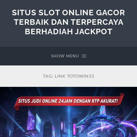
SITUS SLOT ONLINE GACOR
TERBAIK DAN TERPERCAYA
BERHADIAH JACKPOT
SHOW MENU
TAG:
LINK TOTOWIN33