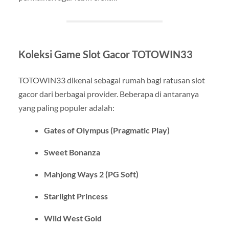
Koleksi Game Slot Gacor TOTOWIN33
TOTOWIN33 dikenal sebagai rumah bagi ratusan slot
gacor dari berbagai provider. Beberapa di antaranya
yang paling populer adalah:
Gates of Olympus (Pragmatic Play)
Sweet Bonanza
Mahjong Ways 2 (PG Soft)
Starlight Princess
Wild West Gold