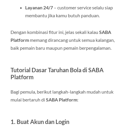
Layanan 24/7
– customer service selalu siap
membantu jika kamu butuh panduan.
Dengan kombinasi fitur ini, jelas sekali kalau
SABA
Platform
memang dirancang untuk semua kalangan,
baik pemain baru maupun pemain berpengalaman.
Tutorial Dasar Taruhan Bola di SABA
Platform
Bagi pemula, berikut langkah-langkah mudah untuk
mulai bertaruh di
SABA Platform
:
1. Buat Akun dan Login