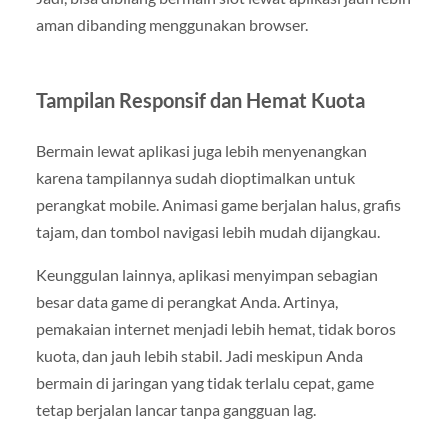
aman dibanding menggunakan browser.
Tampilan Responsif dan Hemat Kuota
Bermain lewat aplikasi juga lebih menyenangkan
karena tampilannya sudah dioptimalkan untuk
perangkat mobile. Animasi game berjalan halus, grafis
tajam, dan tombol navigasi lebih mudah dijangkau.
Keunggulan lainnya, aplikasi menyimpan sebagian
besar data game di perangkat Anda. Artinya,
pemakaian internet menjadi lebih hemat, tidak boros
kuota, dan jauh lebih stabil. Jadi meskipun Anda
bermain di jaringan yang tidak terlalu cepat, game
tetap berjalan lancar tanpa gangguan lag.