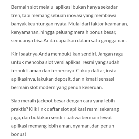
Bermain slot melalui aplikasi bukan hanya sekadar
tren, tapi memang sebuah inovasi yang membawa
banyak keuntungan nyata. Mulai dari faktor keamanan,
kenyamanan, hingga peluang meraih bonus besar,
semuanya bisa Anda dapatkan dalam satu genggaman.
Kini saatnya Anda membuktikan sendiri. Jangan ragu
untuk mencoba slot versi aplikasi resmi yang sudah
terbukti aman dan terpercaya. Cukup daftar, instal
aplikasinya, lakukan deposit, dan nikmati sensasi
bermain slot modern yang penuh keseruan.
Siap meraih jackpot besar dengan cara yang lebih
praktis? Klik link daftar slot aplikasi resmi sekarang
juga, dan buktikan sendiri bahwa bermain lewat
aplikasi memang lebih aman, nyaman, dan penuh
bonus!