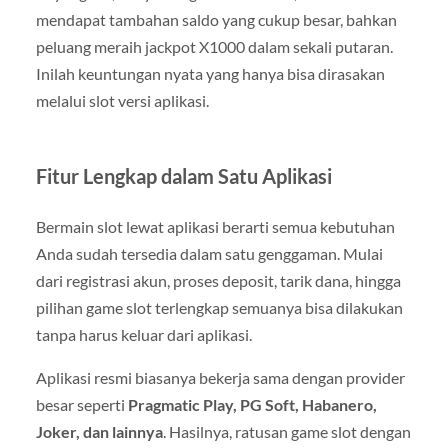
mendapat tambahan saldo yang cukup besar, bahkan
peluang meraih jackpot X1000 dalam sekali putaran.
Inilah keuntungan nyata yang hanya bisa dirasakan
melalui slot versi aplikasi.
Fitur Lengkap dalam Satu Aplikasi
Bermain slot lewat aplikasi berarti semua kebutuhan
Anda sudah tersedia dalam satu genggaman. Mulai
dari registrasi akun, proses deposit, tarik dana, hingga
pilihan game slot terlengkap semuanya bisa dilakukan
tanpa harus keluar dari aplikasi.
Aplikasi resmi biasanya bekerja sama dengan provider
besar seperti
Pragmatic Play, PG Soft, Habanero,
Joker, dan lainnya
. Hasilnya, ratusan game slot dengan